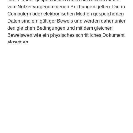
vom Nutzer vorgenommenen Buchungen gelten. Die in
Computern oder elektronischen Medien gespeicherten
Daten sind ein gültiger Beweis und werden daher unter
den gleichen Bedingungen und mit dem gleichen
Beweiswert wie ein physisches schriftliches Dokument
akzeptiert.
17. Verantwortung
Alle Informationen und Reisepläne, die an den Nutzer
gesendet werden, sind ab Erhalt in der Verantwortung
durch den Nutzer. Die Agentur übernimmt keine
Verantwortung für Verlust, Diebstahl oder
Beschädigung von qualifizierten Informationen, durch
die diese unbrauchbar oder unleserlich gemacht
wurden, weiterhin berechtigt dies den Benutzer nicht
zu einem Ersatz.